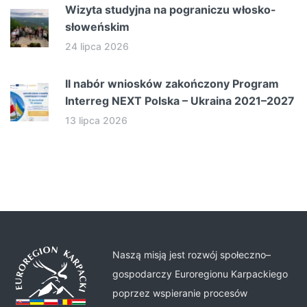
Wizyta studyjna na pograniczu włosko-
słoweńskim
24 lipca 2026
II nabór wniosków zakończony Program
Interreg NEXT Polska – Ukraina 2021–2027
13 lipca 2026
Naszą misją jest rozwój społeczno–
gospodarczy Euroregionu Karpackiego
poprzez wspieranie procesów