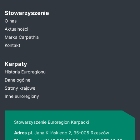
Stowarzyszenie
O nas
Aktualności
Marka Carpathia
Kontakt
Karpaty
Historia Euroregionu
Dane ogólne
Strony krajowe
Inne euroregiony
Stowarzyszenie Euroregion Karpacki
Adres
pl. Jana Kilińskiego 2, 35-005 Rzeszów