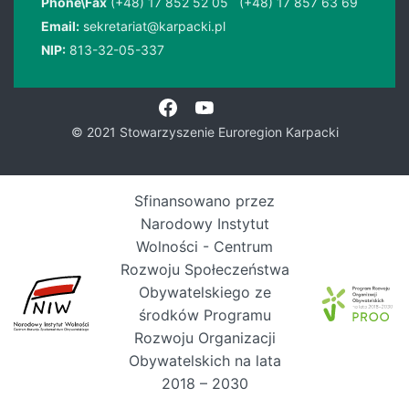
Phone\Fax
(+48) 17 852 52 05
(+48) 17 857 63 69
Email:
sekretariat@karpacki.pl
NIP:
813-32-05-337
© 2021 Stowarzyszenie Euroregion Karpacki
Sfinansowano przez
Narodowy Instytut
Wolności - Centrum
Rozwoju Społeczeństwa
Obywatelskiego ze
środków Programu
Rozwoju Organizacji
Obywatelskich na lata
2018 – 2030