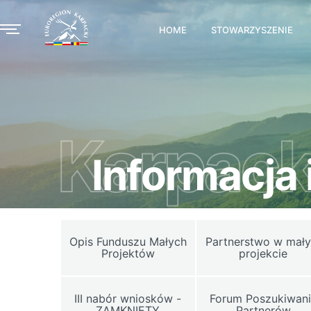
HOME
STOWARZYSZENIE
Karpack
Informacja 
Opis Funduszu Małych
Partnerstwo w mał
Projektów
projekcie
III nabór wniosków -
Forum Poszukiwan
ZAMKNIĘTY
Partnerów