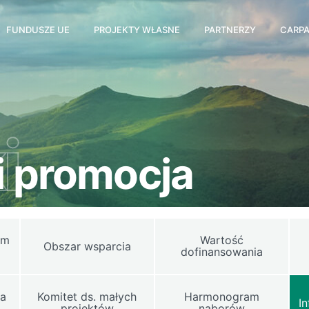
FUNDUSZE UE
PROJEKTY WŁASNE
PARTNERZY
CARPA
i
i promocja
ym
Wartość
Obszar wsparcia
dofinansowania
ia
Komitet ds. małych
Harmonogram
I
projektów
naborów