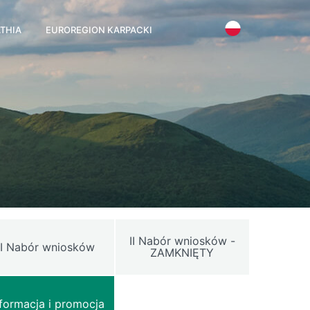
THIA
EUROREGION KARPACKI
II Nabór wniosków -
I Nabór wniosków
ZAMKNIĘTY
nformacja i promocja