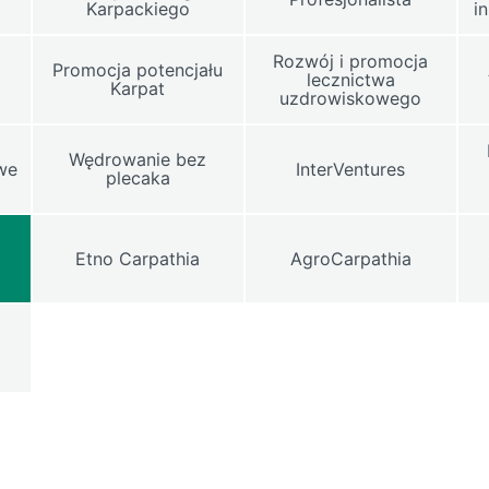
Karpackiego
i
Rozwój i promocja
Promocja potencjału
lecznictwa
Karpat
uzdrowiskowego
Wędrowanie bez
owe
InterVentures
plecaka
Etno Carpathia
AgroCarpathia