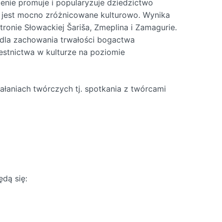
enie promuje i popularyzuje dziedzictwo
 jest mocno zróżnicowane kulturowo. Wynika
stronie Słowackiej Šariša, Zmeplina i Zamagurie.
e dla zachowania trwałości bogactwa
estnictwa w kulturze na poziomie
łaniach twórczych tj. spotkania z twórcami
dą się: