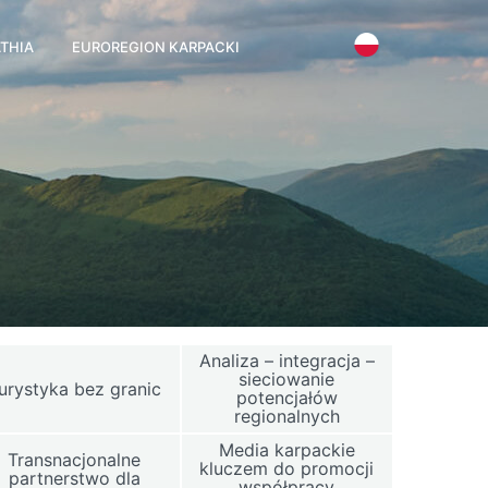
THIA
EUROREGION KARPACKI
Analiza – integracja –
sieciowanie
urystyka bez granic
potencjałów
regionalnych
Media karpackie
Transnacjonalne
kluczem do promocji
partnerstwo dla
współpracy