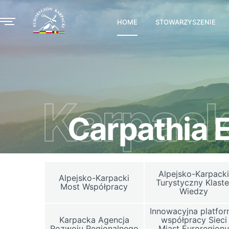
HOME
STOWARZYSZENIE
Karpack
Carpathia
Alpejsko-Karpack
Alpejsko-Karpacki
Turystyczny Klaste
Most Współpracy
Wiedzy
Innowacyjna platfo
Karpacka Agencja
współpracy Sieci
Rozwoju Regionalnego
Miast Euroregion