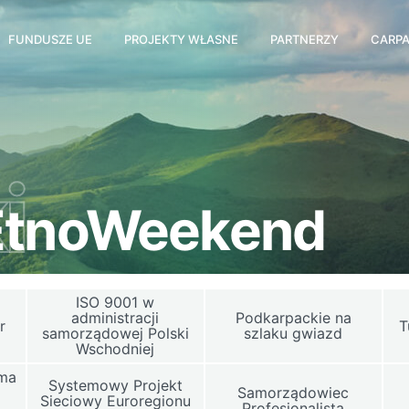
FUNDUSZE UE
PROJEKTY WŁASNE
PARTNERZY
CARPA
i
 EtnoWeekend
ISO 9001 w
i
administracji
Podkarpackie na
r
T
samorządowej Polski
szlaku gwiazd
Wschodniej
rma
Systemowy Projekt
Samorządowiec
Sieciowy Euroregionu
u
Profesjonalista