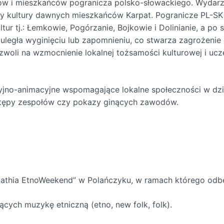
stów i mieszkańców pogranicza polsko-słowackiego. Wydarz
by kultury dawnych mieszkańców Karpat. Pogranicze PL-SK
tur tj.: Łemkowie, Pogórzanie, Bojkowie i Dolinianie, a po 
r uległa wyginięciu lub zapomnieniu, co stwarza zagrożeni
zwoli na wzmocnienie lokalnej tożsamości kulturowej i ucz
yjno-animacyjne wspomagające lokalne społeczności w dzia
ystępy zespołów czy pokazy ginących zawodów.
pathia EtnoWeekend” w Polańczyku, w ramach którego odbę
ych muzykę etniczną (etno, new folk, folk).