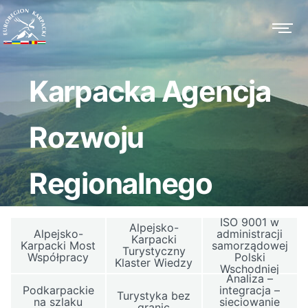
Karpacka Agencja
Rozwoju
Regionalnego
ISO 9001 w
Alpejsko-
Alpejsko-
administracji
Karpacki
Karpacki Most
samorządowej
Turystyczny
Współpracy
Polski
Klaster Wiedzy
Wschodniej
Analiza –
Podkarpackie
integracja –
Turystyka bez
na szlaku
sieciowanie
granic