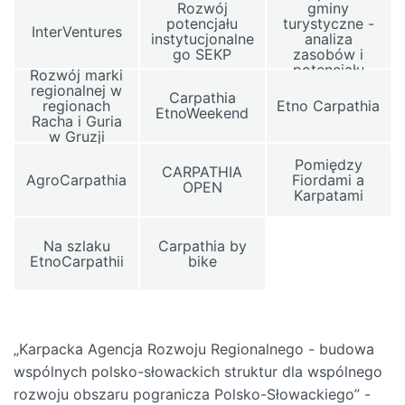
Rozwój
gminy
potencjału
turystyczne -
InterVentures
instytucjonalne
analiza
go SEKP
zasobów i
potencjału
Rozwój marki
regionalnej w
Carpathia
regionach
Etno Carpathia
EtnoWeekend
Racha i Guria
w Gruzji
Pomiędzy
CARPATHIA
AgroCarpathia
Fiordami a
OPEN
Karpatami
Na szlaku
Carpathia by
EtnoCarpathii
bike
„Karpacka Agencja Rozwoju Regionalnego - budowa
wspólnych polsko-słowackich struktur dla wspólnego
rozwoju obszaru pogranicza Polsko-Słowackiego” -