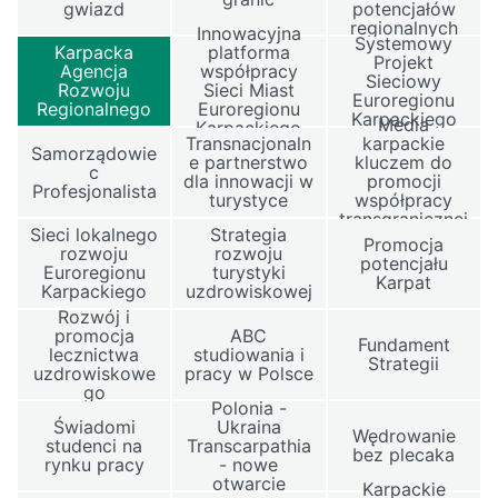
gwiazd
potencjałów
regionalnych
Innowacyjna
Systemowy
Karpacka
platforma
Projekt
Agencja
współpracy
Sieciowy
Rozwoju
Sieci Miast
Euroregionu
Regionalnego
Euroregionu
Karpackiego
Media
Karpackiego
Transnacjonaln
karpackie
Samorządowie
e partnerstwo
kluczem do
c
dla innowacji w
promocji
Profesjonalista
turystyce
współpracy
transgranicznej
Sieci lokalnego
Strategia
Promocja
rozwoju
rozwoju
potencjału
Euroregionu
turystyki
Karpat
Karpackiego
uzdrowiskowej
Rozwój i
promocja
ABC
Fundament
lecznictwa
studiowania i
Strategii
uzdrowiskowe
pracy w Polsce
go
Polonia -
Świadomi
Ukraina
Wędrowanie
studenci na
Transcarpathia
bez plecaka
rynku pracy
- nowe
otwarcie
Karpackie