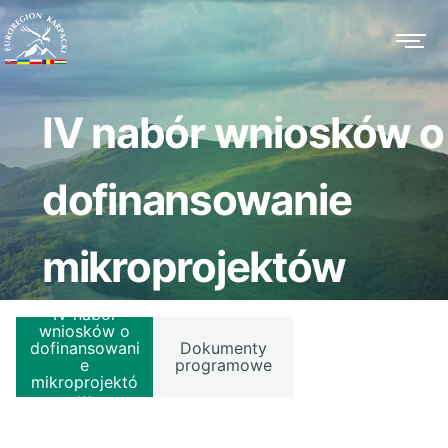
IV nabór wniosków o
dofinansowanie
mikroprojektów
IV nabór
wniosków o
dofinansowani
Dokumenty
e
programowe
mikroprojektó
w