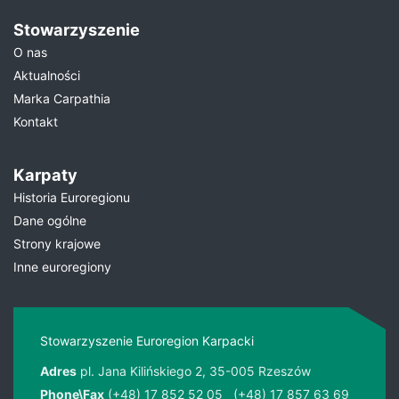
Stowarzyszenie
O nas
Aktualności
Marka Carpathia
Kontakt
Karpaty
Historia Euroregionu
Dane ogólne
Strony krajowe
Inne euroregiony
Stowarzyszenie Euroregion Karpacki
Adres
pl. Jana Kilińskiego 2, 35-005 Rzeszów
Phone\Fax
(+48) 17 852 52 05
(+48) 17 857 63 69