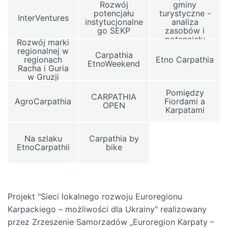
Rozwój
gminy
potencjału
turystyczne -
InterVentures
instytucjonalne
analiza
go SEKP
zasobów i
potencjału
Rozwój marki
regionalnej w
Carpathia
regionach
Etno Carpathia
EtnoWeekend
Racha i Guria
w Gruzji
Pomiędzy
CARPATHIA
AgroCarpathia
Fiordami a
OPEN
Karpatami
Na szlaku
Carpathia by
EtnoCarpathii
bike
Projekt "Sieci lokalnego rozwoju Euroregionu
Karpackiego – możliwości dla Ukrainy" realizowany
przez Zrzeszenie Samorzadów „Euroregion Karpaty –