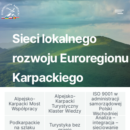
Sieci lokalnego
rozwoju Euroregionu
Karpackiego
ISO 9001 w
Alpejsko-
Alpejsko-
administracji
Karpacki
Karpacki Most
samorządowej
Turystyczny
Współpracy
Polski
Klaster Wiedzy
Wschodniej
Analiza –
Podkarpackie
integracja –
Turystyka bez
na szlaku
sieciowanie
granic