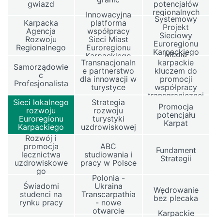
gwiazd
potencjałów
regionalnych
Innowacyjna
Systemowy
Karpacka
platforma
Projekt
Agencja
współpracy
Sieciowy
Rozwoju
Sieci Miast
Euroregionu
Regionalnego
Euroregionu
Karpackiego
Media
Karpackiego
Transnacjonaln
karpackie
Samorządowie
e partnerstwo
kluczem do
c
dla innowacji w
promocji
Profesjonalista
turystyce
współpracy
transgranicznej
Sieci lokalnego
Strategia
Promocja
rozwoju
rozwoju
potencjału
Euroregionu
turystyki
Karpat
Karpackiego
uzdrowiskowej
Rozwój i
promocja
ABC
Fundament
lecznictwa
studiowania i
Strategii
uzdrowiskowe
pracy w Polsce
go
Polonia -
Świadomi
Ukraina
Wędrowanie
studenci na
Transcarpathia
bez plecaka
rynku pracy
- nowe
otwarcie
Karpackie