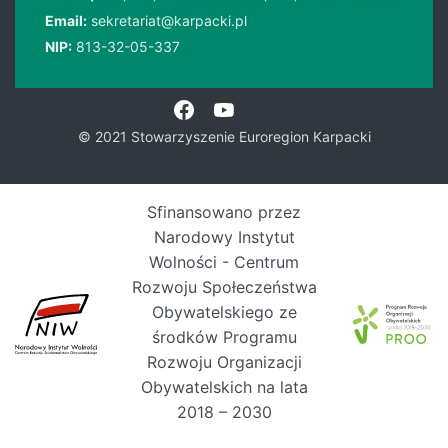
Email:
sekretariat@karpacki.pl
NIP:
813-32-05-337
© 2021 Stowarzyszenie Euroregion Karpacki
Sfinansowano przez
Narodowy Instytut
Wolności - Centrum
Rozwoju Społeczeństwa
Obywatelskiego ze
środków Programu
Rozwoju Organizacji
Obywatelskich na lata
2018 – 2030