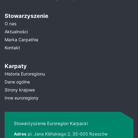
Stowarzyszenie
O nas
Aktualności
Marka Carpathia
Kontakt
Karpaty
Historia Euroregionu
Dane ogólne
Strony krajowe
Inne euroregiony
Stowarzyszenie Euroregion Karpacki
Adres
pl. Jana Kilińskiego 2, 35-005 Rzeszów