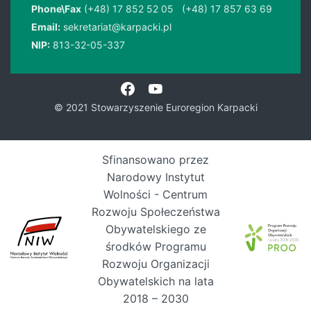
Phone\Fax
(+48) 17 852 52 05
(+48) 17 857 63 69
Email:
sekretariat@karpacki.pl
NIP:
813-32-05-337
© 2021 Stowarzyszenie Euroregion Karpacki
Sfinansowano przez
Narodowy Instytut
Wolności - Centrum
Rozwoju Społeczeństwa
Obywatelskiego ze
środków Programu
Rozwoju Organizacji
Obywatelskich na lata
2018 – 2030