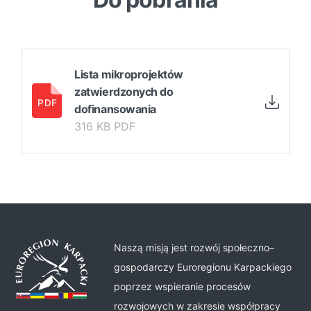
Lista mikroprojektów
zatwierdzonych do
dofinansowania
316 KB PDF
Naszą misją jest rozwój społeczno–
gospodarczy Euroregionu Karpackiego
poprzez wspieranie procesów
rozwojowych w zakresie współpracy