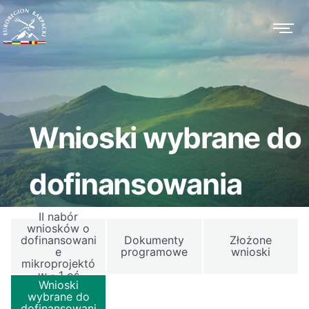
Wnioski wybrane do
dofinansowania
II nabór
wniosków o
dofinansowani
Dokumenty
Złożone
e
programowe
wnioski
mikroprojektó
w - 1 oś
Wnioski
wybrane do
dofinansowani