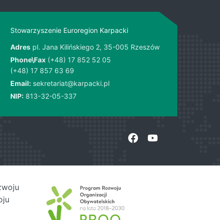
Stowarzyszenie Euroregion Karpacki
Adres
pl. Jana Kilińskiego 2, 35-005 Rzeszów
Phone\Fax
(+48) 17 852 52 05
(+48) 17 857 63 69
Email:
sekretariat@karpacki.pl
NIP:
813-32-05-337
zwoju
oju