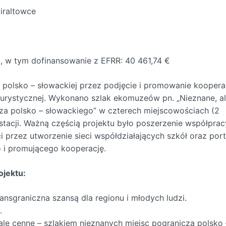
iraltowce
€, w tym dofinansowanie z EFRR: 40 461,74 €
 polsko – słowackiej przez podjęcie i promowanie koopera
turystycznej. Wykonano szlak ekomuzeów pn. „Nieznane, a
cza polsko – słowackiego” w czterech miejscowościach (2
8 stacji. Ważną częścią projektu było poszerzenie współprac
ci przez utworzenie sieci współdziałających szkół oraz port
o i promującego kooperację.
ojektu:
ansgraniczna szansą dla regionu i młodych ludzi.
.
le cenne – szlakiem nieznanych miejsc pogranicza polsko 