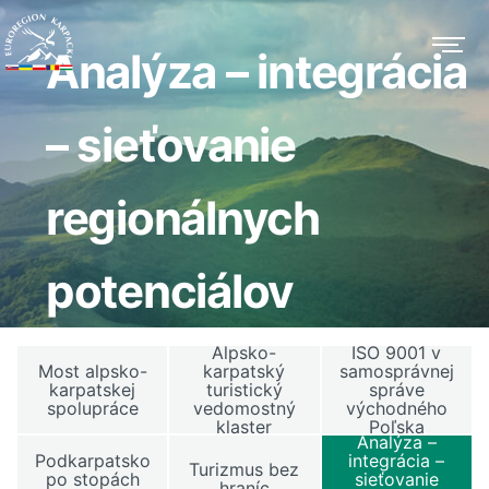
Analýza – integrácia
– sieťovanie
regionálnych
potenciálov
Alpsko-
ISO 9001 v
Most alpsko-
karpatský
samosprávnej
karpatskej
turistický
správe
spolupráce
vedomostný
východného
klaster
Poľska
Analýza –
Podkarpatsko
integrácia –
Turizmus bez
po stopách
sieťovanie
hraníc