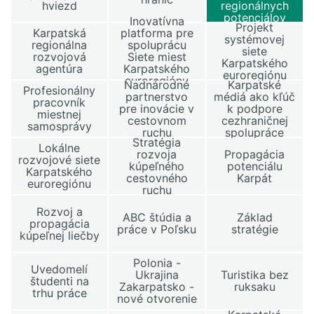
hviezd
regionálnych
potenciálov
Inovatívna
Projekt
Karpatská
platforma pre
systémovej
regionálna
spoluprácu
siete
rozvojová
Siete miest
Karpatského
agentúra
Karpatského
euroregiónu
euroregiónu
Nadnárodné
Karpatské
Profesionálny
partnerstvo
médiá ako kľúč
pracovník
pre inovácie v
k podpore
miestnej
cestovnom
cezhraničnej
samosprávy
ruchu
spolupráce
Stratégia
Lokálne
rozvoja
Propagácia
rozvojové siete
kúpeľného
potenciálu
Karpatského
cestovného
Karpát
euroregiónu
ruchu
Rozvoj a
ABC štúdia a
Základ
propagácia
práce v Poľsku
stratégie
kúpeľnej liečby
Polonia -
Uvedomelí
Ukrajina
Turistika bez
študenti na
Zakarpatsko -
ruksaku
trhu práce
nové otvorenie