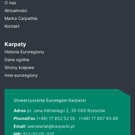
O nas
Aktualności
Marka Carpathia
Kontakt
Karpaty
Historia Euroregionu
Dane ogólne
Strony krajowe
Inne euroregiony
Stowarzyszenie Euroregion Karpacki
Adres
pl. Jana Kilińskiego 2, 35-005 Rzeszów
Phone\Fax
(+48) 17 852 52 05
(+48) 17 857 63 69
Email:
sekretariat@karpacki.pl
NIP:
813-32-05-337