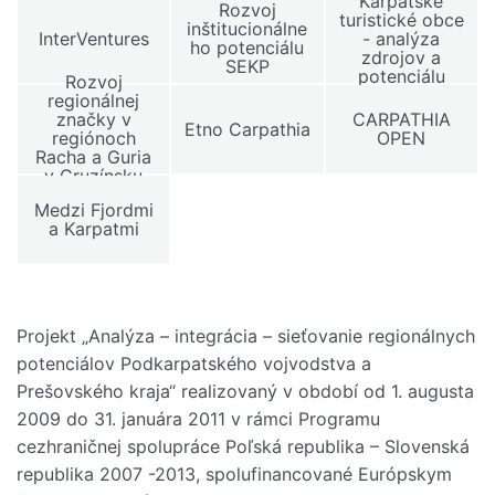
Karpatské
Rozvoj
turistické obce
inštitucionálne
InterVentures
- analýza
ho potenciálu
zdrojov a
SEKP
potenciálu
Rozvoj
regionálnej
značky v
CARPATHIA
Etno Carpathia
regiónoch
OPEN
Racha a Guria
v Gruzínsku
Medzi Fjordmi
a Karpatmi
Projekt „Analýza – integrácia – sieťovanie regionálnych
potenciálov Podkarpatského vojvodstva a
Prešovského kraja“ realizovaný v období od 1. augusta
2009 do 31. januára 2011 v rámci Programu
cezhraničnej spolupráce Poľská republika – Slovenská
republika 2007 -2013, spolufinancované Európskym