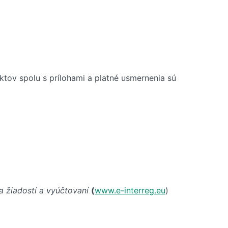
tov spolu s prílohami a platné usmernenia sú
a žiadostí a vyúčtovaní
(
www.e-interreg.eu
)