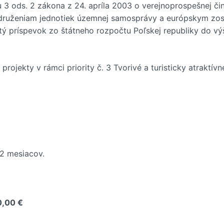
 ods. 2 zákona z 24. apríla 2003 o verejnoprospešnej čin
, združeniam jednotiek územnej samosprávy a európskym z
tý príspevok zo štátneho rozpočtu Poľskej republiky do 
é projekty v rámci priority č. 3 Tvorivé a turisticky atraktí
12 mesiacov.
0,00 €