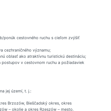
b/ponúk cestovného ruchu s cieľom zvýšiť
va cezhraničného významu;
oblasť ako atraktívnu turistickú destináciu;
ch postupov v cestovnom ruchu a požiadaviek
jej území, t. j.:
okres Brzozów, Bieščadský okres, okres
szów – okolie a okres Rzeszów – mesto.