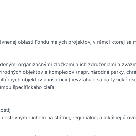
ávnenej oblasti Fondu malých projektov, v rámci ktorej sa m
denými organizačnými zložkami a ich združeniami a zväzm
prírodných objektov a komplexov (napr. národné parky, chrán
ultúrnych objektov a inštitúcií (nevzťahuje sa na fyzické os
mou špecifického cieľa;
osti;
a cestovným ruchom na štátnej, regionálnej a lokálnej úrovn