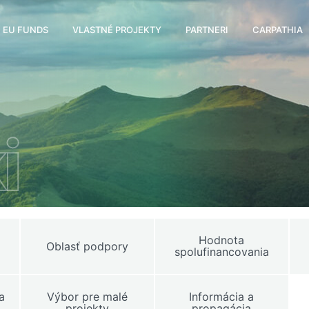
EU FUNDS
VLASTNÉ PROJEKTY
PARTNERI
CARPATHIA
i
Hodnota
Oblasť podpory
spolufinancovania
a
Výbor pre malé
Informácia a
projekty
propagácia