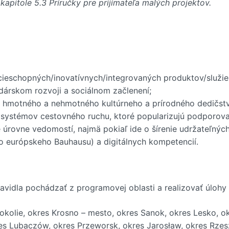
pitole 5.3 Príručky pre prijímateľa malých projektov.
ieschopných/inovatívnych/integrovaných produktov/služie
dárskom rozvoji a sociálnom začlenení;
e hmotného a nehmotného kultúrneho a prírodného dedičst
ystémov cestovného ruchu, ktoré popularizujú podporovanú 
 úrovne vedomostí, najmä pokiaľ ide o šírenie udržateľný
o európskeho Bauhausu) a digitálnych kompetencií.
avidla pochádzať z programovej oblasti a realizovať úlohy na 
- okolie, okres Krosno – mesto, okres Sanok, okres Lesko, 
res Lubaczów, okres Przeworsk, okres Jarosław, okres Rze