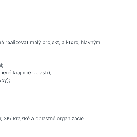
á realizovať malý projekt, a ktorej hlavným
i;
ené krajinné oblasti);
oby);
i; SK/ krajské a oblastné organizácie