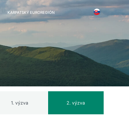
KARPATSKÝ EUROREGIÓN
1. výzva
2. výzva