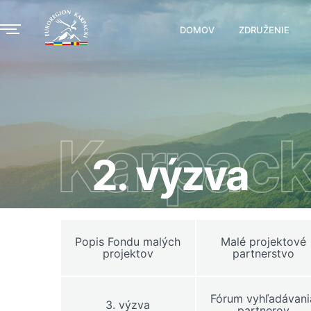
DOMOV
ZDRUŽENIE
Karpack
2. výzva
Popis Fondu malých
Malé projektové
projektov
partnerstvo
Fórum vyhľadávani
3. výzva
partnerov