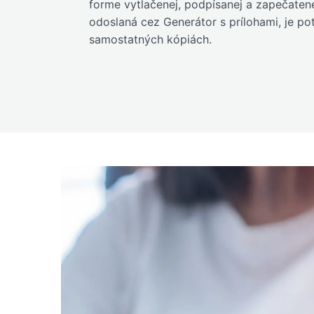
forme vytlačenej, podpísanej a zapečatenej
odoslaná cez Generátor s prílohami, je po
samostatných kópiách.