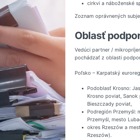
cirkvi a náboženské s
Zoznam oprávnených subje
Oblasť podpo
Vedúci partner / mikropríje
pochádzať z oblasti podpory
Poľsko – Karpatský euroreg
Podoblasť Krosno: Jas
Krosno poviat, Sanok 
Bieszczady poviat,
Podregión Przemyśl: 
Przemyśl, mesto Luba
okres Rzeszów a mest
Rzeszów).