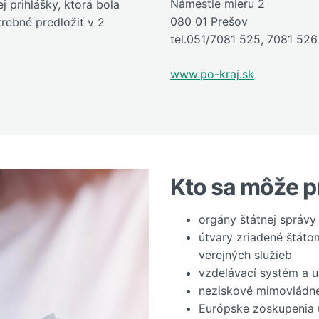
Námestie mieru 2
 prihlášky, ktorá bola
080 01 Prešov
trebné predložiť v 2
tel.051/7081 525, 7081 526
www.po-kraj.sk
Kto sa môže pr
orgány štátnej správy
útvary zriadené štát
verejných služieb
vzdelávací systém a u
neziskové mimovládne
Európske zoskupenia 