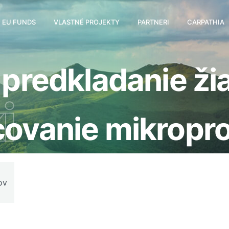
EU FUNDS
VLASTNÉ PROJEKTY
PARTNERI
CARPATHIA
 predkladanie ži
i
ovanie mikroproj
ov