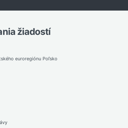
nia žiadostí
atského euroregiónu Poľsko
rávy