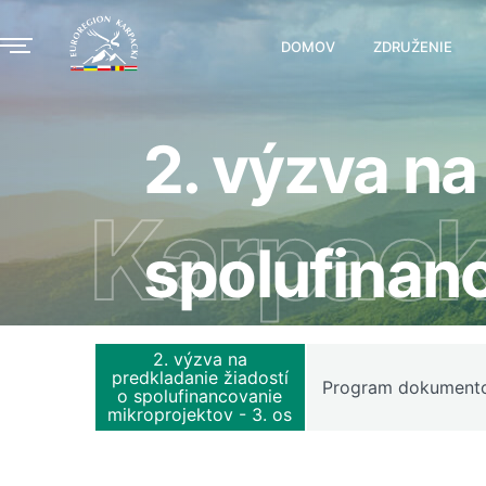
DOMOV
ZDRUŽENIE
2. výzva na
Karpack
spolufinanc
2. výzva na
predkladanie žiadostí
Program dokument
o spolufinancovanie
mikroprojektov - 3. os