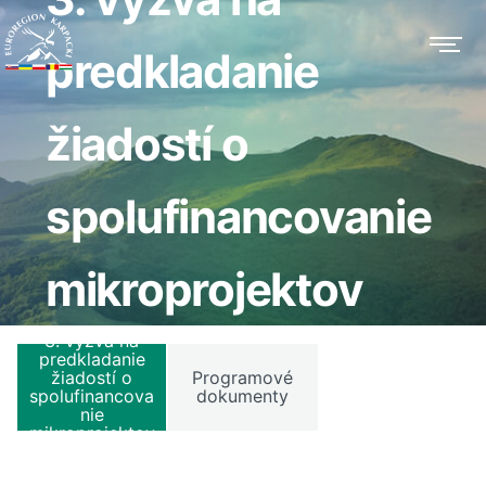
predkladanie
žiadostí o
spolufinancovanie
mikroprojektov
3. výzva na
predkladanie
žiadostí o
Programové
spolufinancova
dokumenty
nie
mikroprojektov