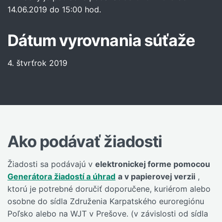
14.06.2019 do 15:00 hod.
Dátum vyrovnania súťaže
4. štvrťrok 2019
Ako podávať žiadosti
Žiadosti sa podávajú v
elektronickej forme pomocou
Generátora žiadostí a úhrad
a v papierovej verzii
,
ktorú je potrebné doručiť doporučene, kuriérom alebo
osobne do sídla Združenia Karpatského euroregiónu
Poľsko alebo na WJT v Prešove. (v závislosti od sídla