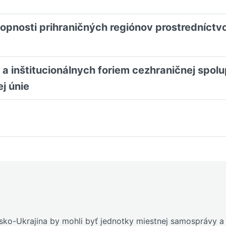
hopnosti prihraničných regiónov prostredníctv
u a inštitucionálnych foriem cezhraničnej spol
j únie
ko-Ukrajina by mohli byť jednotky miestnej samosprávy a i