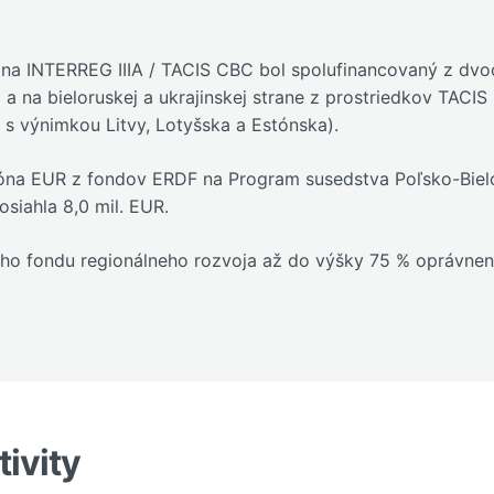
ina INTERREG IIIA / TACIS CBC bol spolufinancovaný z dvoc
a na bieloruskej a ukrajinskej strane z prostriedkov TAC
 s výnimkou Litvy, Lotyšska a Estónska).
ióna EUR z fondov ERDF na Program susedstva Poľsko-Biel
siahla 8,0 mil. EUR.
skeho fondu regionálneho rozvoja až do výšky 75 % oprávne
tivity