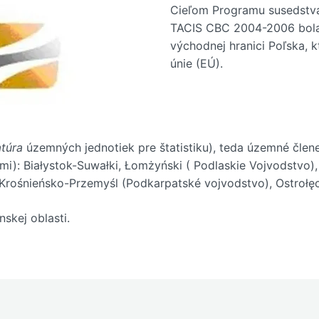
Cieľom Programu susedstva 
TACIS CBC 2004-2006 bola
východnej hranici Poľska, 
únie (EÚ).
túra
územných jednotiek pre štatistiku), teda územné člene
ami): Białystok-Suwałki, Łomżyński ( Podlaskie Vojvodstvo)
 Krośnieńsko-Przemyśl (Podkarpatské vojvodstvo), Ostrołę
skej oblasti.