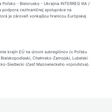
Poľsko - Bielorusko - Ukrajina INTERREG IIIA /
 podpora cezhraničnej spolupráce na
ktorá je zároveň vonkajšou hranicou Európskej
nie krajín EÚ na úrovni subregiónov (v Poľsku
, Bialskopodlaski, Chełmsko-Zamojski, Lubelski
cko-Siedlecki (časť Mazowieckeho vojvodstva).