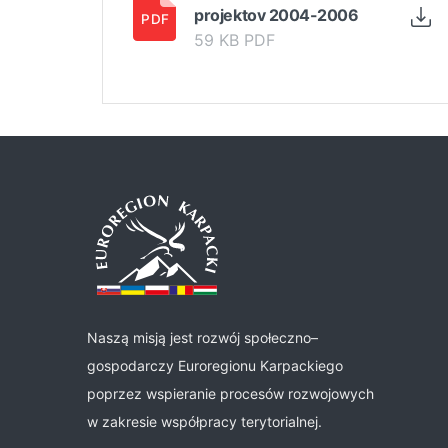
projektov 2004-2006
59 KB PDF
Naszą misją jest rozwój społeczno–
gospodarczy Euroregionu Karpackiego
poprzez wspieranie procesów rozwojowych
w zakresie współpracy terytorialnej.