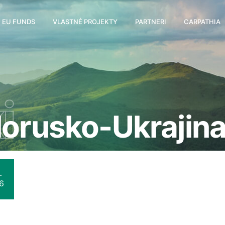
EU FUNDS
VLASTNÉ PROJEKTY
PARTNERI
CARPATHIA
i
lorusko-Ukraji
-
6