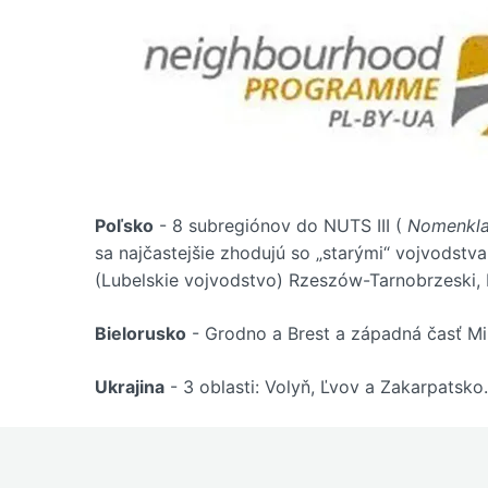
Poľsko
- 8 subregiónov do NUTS III (
Nomenkla
sa najčastejšie zhodujú so „starými“ vojvodstv
(Lubelskie vojvodstvo) Rzeszów-Tarnobrzeski,
Bielorusko
- Grodno a Brest a západná časť Min
Ukrajina
- 3 oblasti: Volyň, Ľvov a Zakarpatsko.